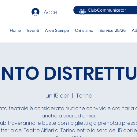
ClubCommunicator
Accedi
Home
Eventi
Area Stampa
Chi siamo
Service 25/26
At
NTO DISTRETT
lun 15 apr
  |  
Torino
ata teatrale è considerata riunione conviviale ordinaria
anche a soci ed amici.
lub troveranno le buste con i biglietti gia prenotati press
etteria del Teatro Alfieri di Torino entro la sera del 15 april