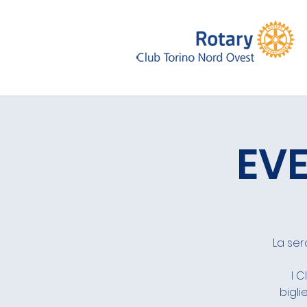
EVE
La ser
I C
bigli