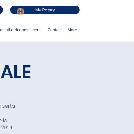
My Rotary
testati e riconoscimenti
Contatti
More
UALE
 aperta
o la
e 2024