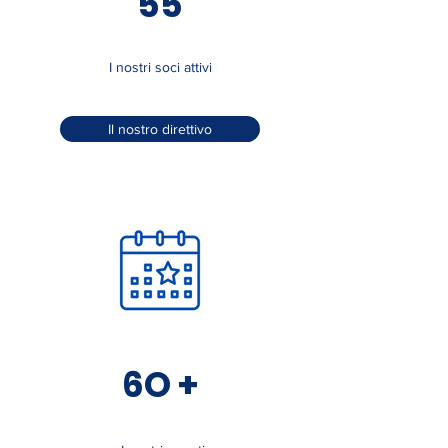
55
I nostri soci attivi
Il nostro direttivo
6O +